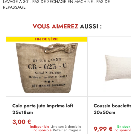
LAVAGE À 30° - PAS DE SECHAGE EN MACHINE - PAS DE
REPASSAGE
VOUS AIMEREZ
AUSSI :
FIN DE SÉRIE
Cale porte jute imprime loft
Coussin bouclette 
25x18cm
30x50cm
3,00 €
Indisponible
Livraison à domicile
En stock
L
9,99 €
Indisponible
Retrait en magasin
Indisponible