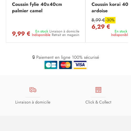
Coussin fylie 40x40cm
Coussin korai 4
palmier camel
ardoise
8,99 €
-30%
6,29 €
En stock
Livraison à domicile
En stock
L
9,99 €
Indisponible
Retrait en magasin
Indisponible
🔒 Paiement en ligne 100% sécurisé
Livraison à domicile
Click & Collect