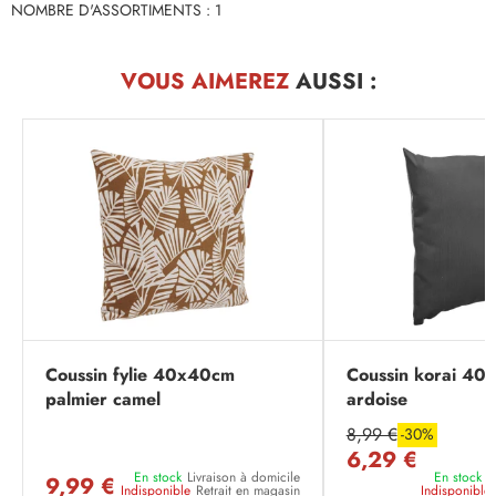
NOMBRE D'ASSORTIMENTS : 1
VOUS AIMEREZ
AUSSI :
Coussin fylie 40x40cm
Coussin korai 4
palmier camel
ardoise
8,99 €
-30%
6,29 €
En stock
Livraison à domicile
En stock
L
9,99 €
Indisponible
Retrait en magasin
Indisponible