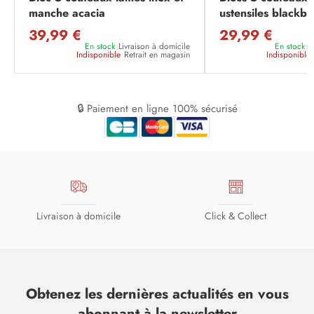
manche acacia
ustensiles blackb
39,99 €
29,99 €
En stock
Livraison à domicile
En stock
L
Indisponible
Retrait en magasin
Indisponible
🔒 Paiement en ligne 100% sécurisé
Livraison à domicile
Click & Collect
Obtenez les dernières actualités en vous
abonnant à la newsletter