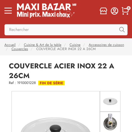
0
Accueil
Cuisine & Art de la table
Cuisine
Accessoires de cuisson
Couvercles
COUVERCLE ACIER INOX 22 A 26CM
COUVERCLE ACIER INOX 22 A
26CM
Ref : 1910001228
FIN DE SÉRIE