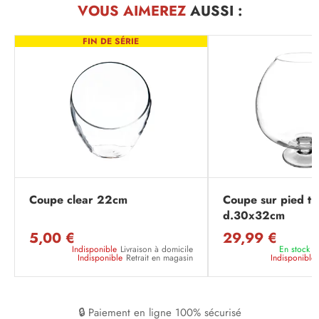
VOUS AIMEREZ
AUSSI :
FIN DE SÉRIE
Coupe clear 22cm
Coupe sur pied tr
d.30x32cm
5,00 €
29,99 €
Indisponible
Livraison à domicile
En stock
L
Indisponible
Retrait en magasin
Indisponible
🔒 Paiement en ligne 100% sécurisé