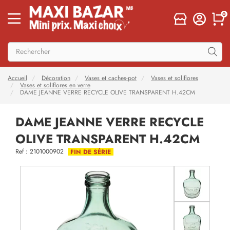
0
Accueil
Décoration
Vases et caches-pot
Vases et soliflores
Vases et soliflores en verre
DAME JEANNE VERRE RECYCLE OLIVE TRANSPARENT H.42CM
DAME JEANNE VERRE RECYCLE
OLIVE TRANSPARENT H.42CM
Ref : 2101000902
FIN DE SÉRIE