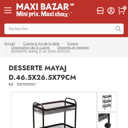
0
Accueil
Cuisine & Art de la table
Cuisine
Organisation de la cuisine
Dessertes et resserres
DESSERTE MAYAJ D.46.5X26.5X79CM
DESSERTE MAYAJ
D.46.5X26.5X79CM
Ref : 2007000061