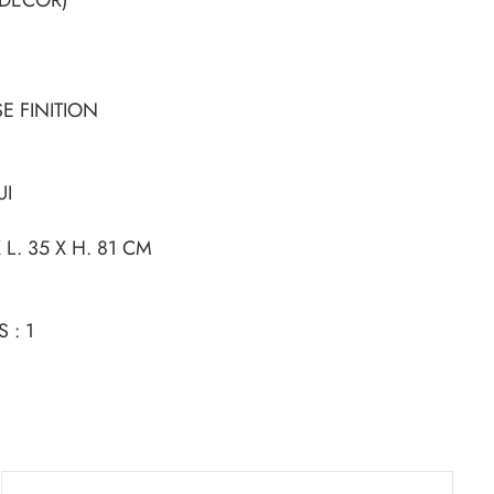
E FINITION
UI
 L. 35 X H. 81 CM
 : 1