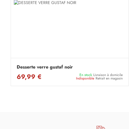
Desserte verre gustaf noir
69,99 €
En stock
Livraison à domicile
Indisponible
Retrait en magasin