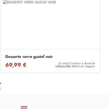
Desserte verre gustaf noir
69,99 €
En stock
Livraison à domicile
Indisponible
Retrait en magasin