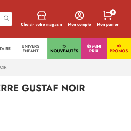
0
Choisir votre magasin
Mon compte
Mon panier
UNIVERS
✨
👍 MINI
📢
ITAIRE
ENFANT
NOUVEAUTÉS
PRIX
PROMOS
OIR
ERRE GUSTAF NOIR