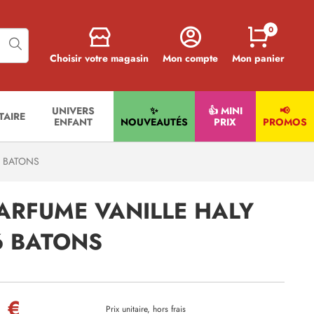
0
Choisir votre magasin
Mon compte
Mon panier
UNIVERS
✨
👍 MINI
📢
ITAIRE
ENFANT
NOUVEAUTÉS
PRIX
PROMOS
6 BATONS
PARFUME VANILLE HALY
6 BATONS
 €
Prix unitaire, hors frais