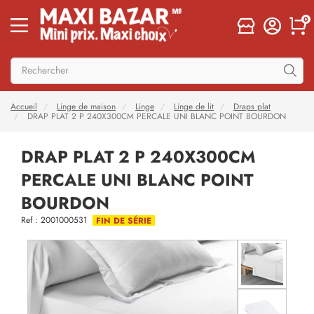
0
Accueil
Linge de maison
Linge
Linge de lit
Draps plat
DRAP PLAT 2 P 240X300CM PERCALE UNI BLANC POINT BOURDON
DRAP PLAT 2 P 240X300CM
PERCALE UNI BLANC POINT
BOURDON
Ref : 2001000531
FIN DE SÉRIE