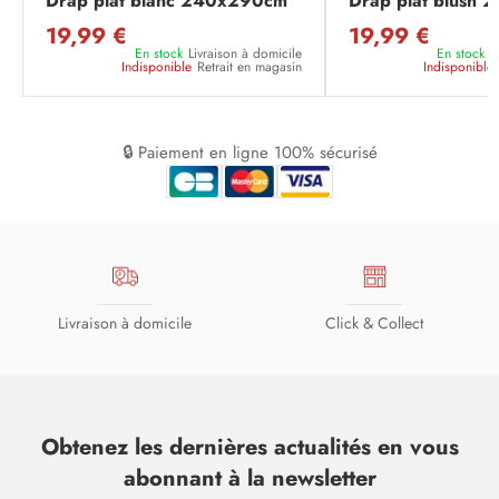
Drap plat blanc 240x290cm
Drap plat blush
19,99 €
19,99 €
En stock
Livraison à domicile
En stock
L
Indisponible
Retrait en magasin
Indisponible
🔒 Paiement en ligne 100% sécurisé
Livraison à domicile
Click & Collect
Obtenez les dernières actualités en vous
abonnant à la newsletter