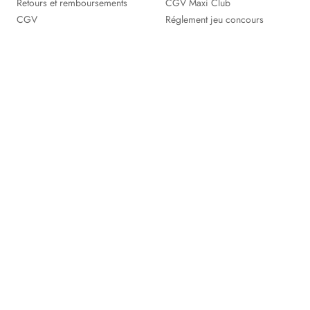
Retours et remboursements
CGV Maxi Club
CGV
Réglement jeu concours