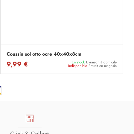
Coussin sol otto ocre 40x40x8cm
9,99 €
En stock
Livraison à domicile
Indisponible
Retrait en magasin
Click & Collect