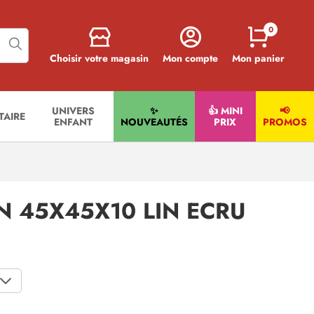
0
Choisir votre magasin
Mon compte
Mon panier
UNIVERS
✨
👍 MINI
📢
ITAIRE
ENFANT
NOUVEAUTÉS
PRIX
PROMOS
N 45X45X10 LIN ECRU