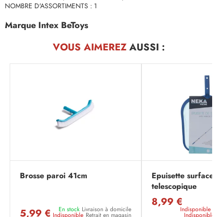
NOMBRE D'ASSORTIMENTS : 1
Marque Intex BeToys
VOUS AIMEREZ
AUSSI :
Brosse paroi 41cm
Epuisette surface
telescopique
8,99 €
En stock
Livraison à domicile
Indisponible
L
5,99 €
Indisponible
Retrait en magasin
Indisponible