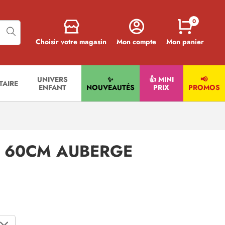
0
Choisir votre magasin
Mon compte
Mon panier
UNIVERS
✨
👍 MINI
📢
ITAIRE
ENFANT
NOUVEAUTÉS
PRIX
PROMOS
N 60CM AUBERGE