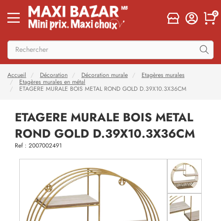
0
Accueil
Décoration
Décoration murale
Etagères murales
Etagères murales en métal
ETAGERE MURALE BOIS METAL ROND GOLD D.39X10.3X36CM
ETAGERE MURALE BOIS METAL
ROND GOLD D.39X10.3X36CM
Ref : 2007002491