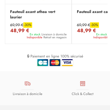
Fauteuil axant athea vert
Fauteuil axant ca
laurier
69,99 €
69,99 €
-30%
-30%
48,99 €
48,99 €
En stock
Livraison à domicile
En stock
L
Indisponible
Retrait en magasin
Indisponible
🔒 Paiement en ligne 100% sécurisé
Livraison à domicile
Click & Collect