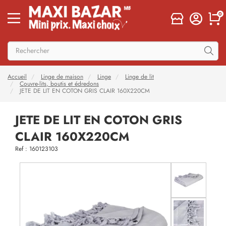
0
Accueil
Linge de maison
Linge
Linge de lit
Couvre-lits, boutis et édredons
JETE DE LIT EN COTON GRIS CLAIR 160X220CM
JETE DE LIT EN COTON GRIS
CLAIR 160X220CM
Ref : 160123103