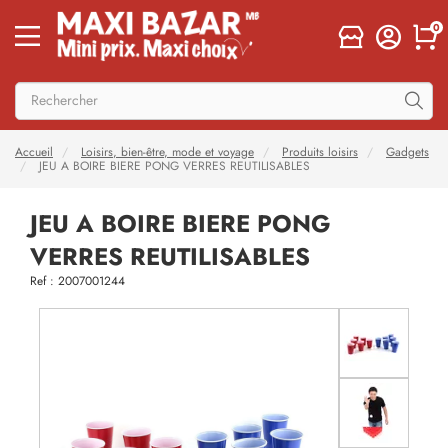
0
Accueil
Loisirs, bien-être, mode et voyage
Produits loisirs
Gadgets
JEU A BOIRE BIERE PONG VERRES REUTILISABLES
JEU A BOIRE BIERE PONG
VERRES REUTILISABLES
Ref : 2007001244