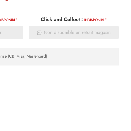
Click and Collect :
DISPONIBLE
INDISPONIBLE
r
Non disponible en retrait magasin
risé (CB, Visa, Mastercard)