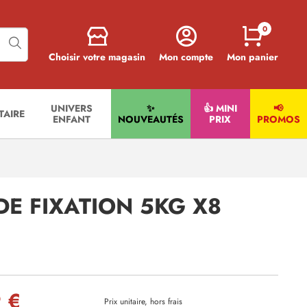
0
Choisir votre magasin
Mon compte
Mon panier
UNIVERS
✨
👍 MINI
📢
ITAIRE
ENFANT
NOUVEAUTÉS
PRIX
PROMOS
E FIXATION 5KG X8
 €
Prix unitaire, hors frais