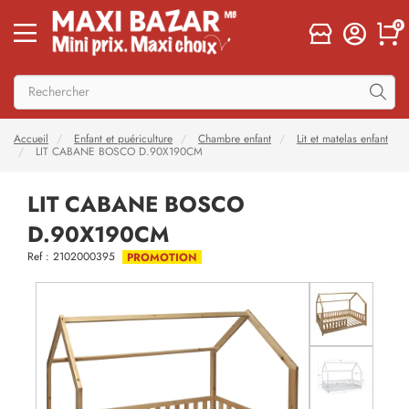
0
Accueil
Enfant et puériculture
Chambre enfant
Lit et matelas enfant
LIT CABANE BOSCO D.90X190CM
LIT CABANE BOSCO
D.90X190CM
Ref : 2102000395
PROMOTION