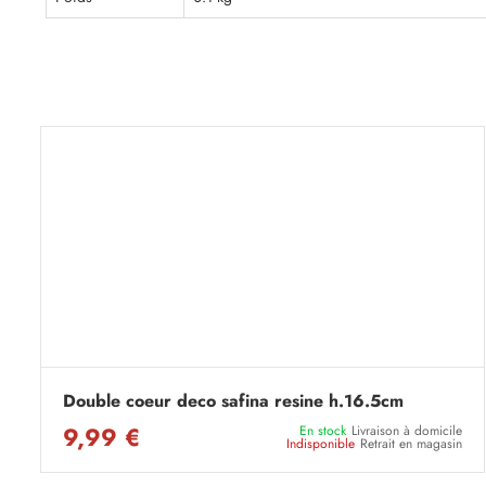
Double coeur deco safina resine h.16.5cm
9,99 €
En stock
Livraison à domicile
Indisponible
Retrait en magasin