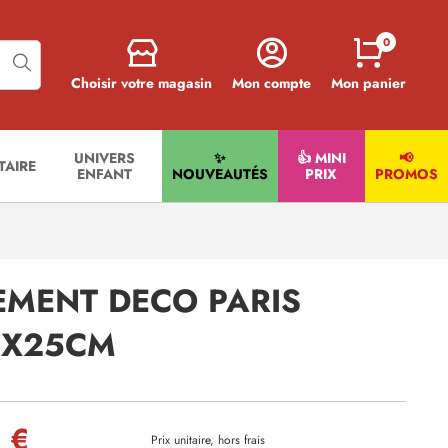
0
Choisir votre magasin
Mon compte
Mon panier
UNIVERS
✨
👍 MINI
📢
ITAIRE
ENFANT
NOUVEAUTÉS
PRIX
PROMOS
EMENT DECO PARIS
33X25CM
 €
Prix unitaire, hors frais