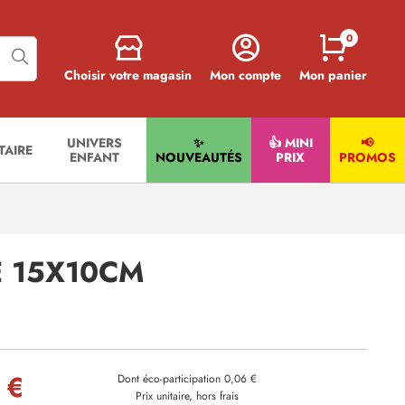
0
Choisir votre magasin
Mon compte
Mon panier
UNIVERS
✨
👍 MINI
📢
ITAIRE
ENFANT
NOUVEAUTÉS
PRIX
PROMOS
 15X10CM
 €
Dont éco-participation 0,06 €
Prix unitaire, hors frais