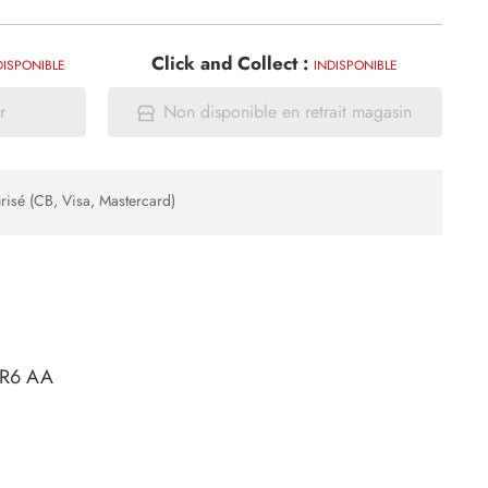
Click and Collect :
DISPONIBLE
INDISPONIBLE
r
Non disponible en retrait magasin
risé (CB, Visa, Mastercard)
)R6 AA