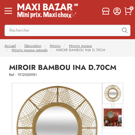
0
Accueil
Décoration
Miroirs
Miroirs muraux
Miroirs muraux naturels
MIROIR BAMBOU INA D.70CM
MIROIR BAMBOU INA D.70CM
Ref : 1912000981