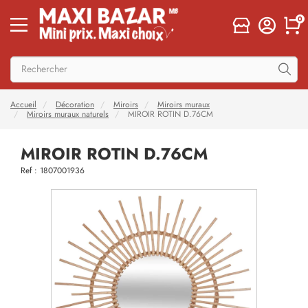
0
Accueil
Décoration
Miroirs
Miroirs muraux
Miroirs muraux naturels
MIROIR ROTIN D.76CM
MIROIR ROTIN D.76CM
Ref : 1807001936