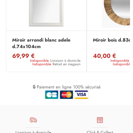
Miroir arrondi blanc adele
Miroir bois d.83c
d.74x104cm
69,99 €
40,00 €
Indisponible
Livraison à domicile
Indisponible
L
Indisponible
Retrait en magasin
Indisponible
🔒 Paiement en ligne 100% sécurisé
Livraison à domicile
Click & Collect