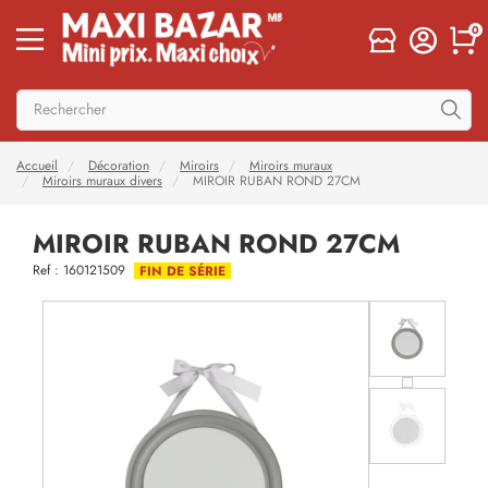
0
Accueil
Décoration
Miroirs
Miroirs muraux
Miroirs muraux divers
MIROIR RUBAN ROND 27CM
MIROIR RUBAN ROND 27CM
Ref : 160121509
FIN DE SÉRIE