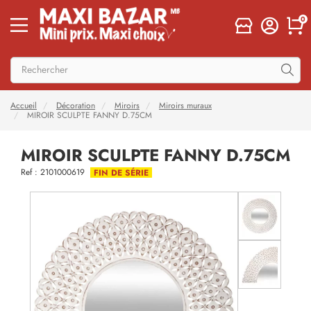
0
Accueil
Décoration
Miroirs
Miroirs muraux
MIROIR SCULPTE FANNY D.75CM
MIROIR SCULPTE FANNY D.75CM
Ref : 2101000619
FIN DE SÉRIE