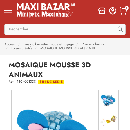
0
Accueil
Loisirs, bien-être, mode et voyage
Produits loisirs
Loisirs créatifs
MOSAIQUE MOUSSE 3D ANIMAUX
MOSAIQUE MOUSSE 3D
ANIMAUX
Ref : 1804001038
FIN DE SÉRIE