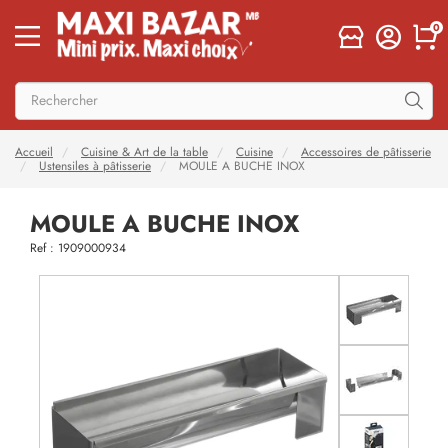
0
Accueil
Cuisine & Art de la table
Cuisine
Accessoires de pâtisserie
Ustensiles à pâtisserie
MOULE A BUCHE INOX
MOULE A BUCHE INOX
Ref : 1909000934