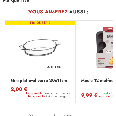
Marque Five
VOUS AIMEREZ
AUSSI :
FIN DE SÉRIE
Mini plat oval verre 20x11cm
Moule 12 muffins s
2,00 €
Indisponible
Livraison à domicile
En stock
L
9,99 €
Indisponible
Retrait en magasin
Indisponible