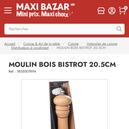
0
Accueil
Cuisine & Art de la table
Cuisine
Ustensiles de cuisine
Distributeurs à condiment
MOULIN BOIS BISTROT 20.5CM
MOULIN BOIS BISTROT 20.5CM
Ref : 1805007894