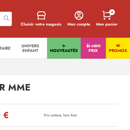
0
Choisir votre magasin
Mon compte
Mon panier
UNIVERS
✨
👍 MINI
📢
ITAIRE
ENFANT
NOUVEAUTÉS
PRIX
PROMOS
MR MME
 €
Prix unitaire, hors frais