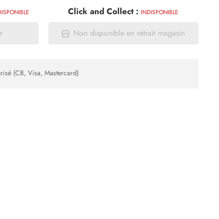
Click and Collect :
DISPONIBLE
INDISPONIBLE
r
Non disponible en retrait magasin
risé (CB, Visa, Mastercard)