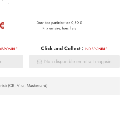
 €
Dont éco-participation 0,30 €
Prix unitaire, hors frais
Click and Collect :
DISPONIBLE
INDISPONIBLE
r
Non disponible en retrait magasin
risé (CB, Visa, Mastercard)