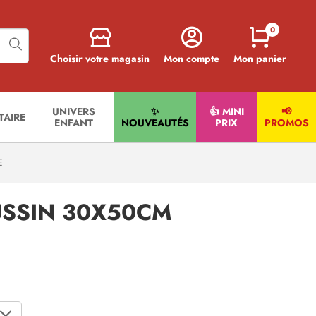
0
Choisir votre magasin
Mon compte
Mon panier
UNIVERS
✨
👍 MINI
📢
ITAIRE
ENFANT
NOUVEAUTÉS
PRIX
PROMOS
E
SSIN 30X50CM