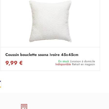
Coussin bouclette soana ivoire 45x45cm
9,99 €
En stock
Livraison à domicile
Indisponible
Retrait en magasin