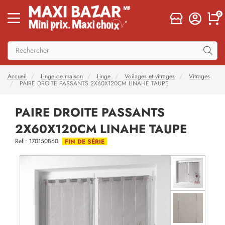
0
Accueil
Linge de maison
Linge
Voilages et vitrages
Vitrages
PAIRE DROITE PASSANTS 2X60X120CM LINAHE TAUPE
PAIRE DROITE PASSANTS
2X60X120CM LINAHE TAUPE
Ref : 170150860
FIN DE SÉRIE