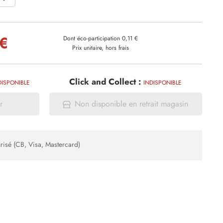
 €
Dont éco-participation 0,11 €
Prix unitaire, hors frais
Click and Collect :
DISPONIBLE
INDISPONIBLE
r
Non disponible en retrait magasin
risé (CB, Visa, Mastercard)