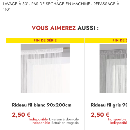
LAVAGE À 30° - PAS DE SECHAGE EN MACHINE - REPASSAGE À
110°
VOUS AIMEREZ
AUSSI :
FIN DE SÉRIE
FIN DE SÉ
Rideau fil blanc 90x200cm
Rideau fil gris 
2,50 €
2,50 €
Indisponible
Livraison à domicile
Indisponible
L
Indisponible
Retrait en magasin
Indisponible