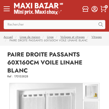
0
Accueil
Linge de maison
Linge
Voilages et vitrages
Vitrages
PAIRE DROITE PASSANTS 60X160CM VOILE LINAHE BLANC
PAIRE DROITE PASSANTS
60X160CM VOILE LINAHE
BLANC
Ref : 170153828