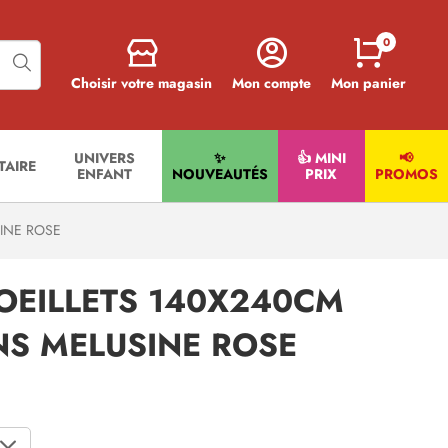
0
Choisir votre magasin
Mon compte
Mon panier
UNIVERS
✨
👍 MINI
📢
ITAIRE
ENFANT
NOUVEAUTÉS
PRIX
PROMOS
INE ROSE
OEILLETS 140X240CM
S MELUSINE ROSE