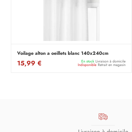
Voilage alton a oeillets blanc 140x240cm
15,99 €
En stock
Livraison à domicile
Indisponible
Retrait en magasin
Livraison à domicile