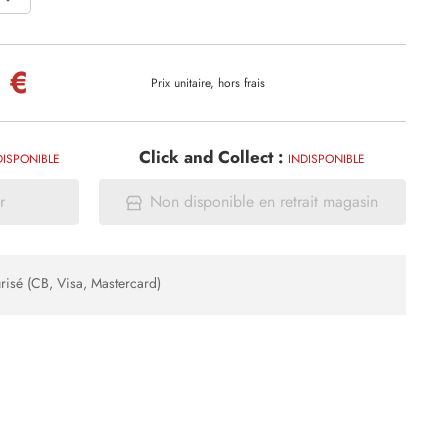
 €
Prix unitaire, hors frais
Click and Collect :
DISPONIBLE
INDISPONIBLE
r
Non disponible en retrait magasin
risé (CB, Visa, Mastercard)