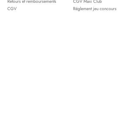
Retours et remboursements
CGV Maxi Club
CGV
Réglement jeu concours