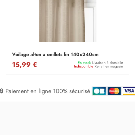
Voilage alton a oeillets lin 140x240cm
15,99 €
En stock
Livraison à domicile
Indisponible
Retrait en magasin
🔒 Paiement en ligne 100% sécurisé