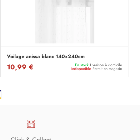
Voilage anissa blanc 140x240cm
10,99 €
En stock
Livraison à domicile
Indisponible
Retrait en magasin
Click & Collect