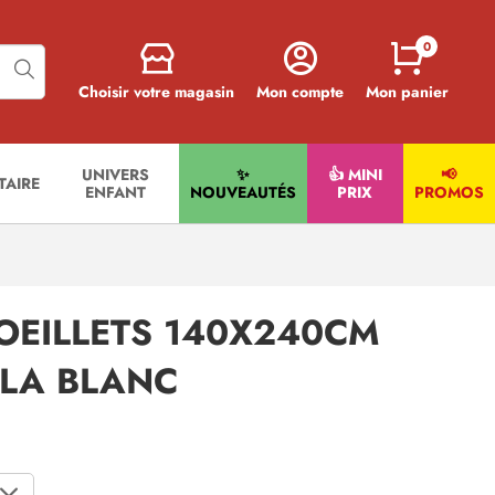
0
Choisir votre magasin
Mon compte
Mon panier
UNIVERS
✨
👍 MINI
📢
ITAIRE
ENFANT
NOUVEAUTÉS
PRIX
PROMOS
OEILLETS 140X240CM
LLA BLANC