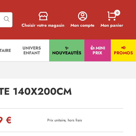
0
Choisir votre magasin
Mon compte
Mon panier
UNIVERS
✨
👍 MINI
📢
ITAIRE
ENFANT
NOUVEAUTÉS
PRIX
PROMOS
TE 140X200CM
9 €
Prix unitaire, hors frais