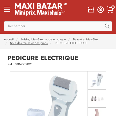
0
Accueil
Loisirs, bien-être, mode et voyage
Beauté et bien-être
Soin des mains et des pieds
PEDICURE ELECTRIQUE
PEDICURE ELECTRIQUE
Ref : 1804002093