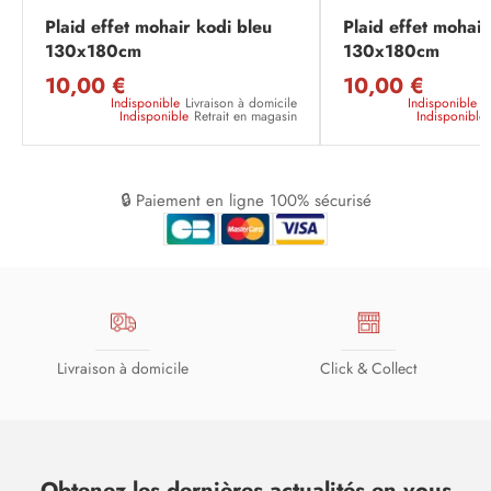
Plaid effet mohair kodi bleu
Plaid effet mohair
130x180cm
130x180cm
10,00 €
10,00 €
Indisponible
Livraison à domicile
Indisponible
L
Indisponible
Retrait en magasin
Indisponible
🔒 Paiement en ligne 100% sécurisé
Livraison à domicile
Click & Collect
Obtenez les dernières actualités en vous