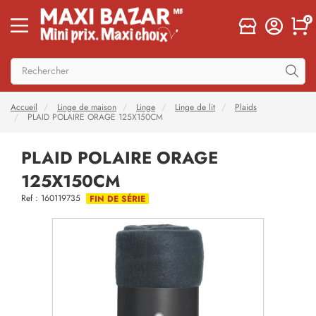
0
Accueil
Linge de maison
Linge
Linge de lit
Plaids
PLAID POLAIRE ORAGE 125X150CM
PLAID POLAIRE ORAGE
125X150CM
Ref : 160119735
FIN DE SÉRIE