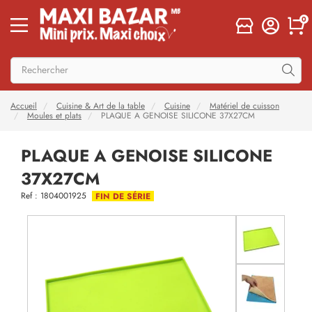
0
Accueil
Cuisine & Art de la table
Cuisine
Matériel de cuisson
Moules et plats
PLAQUE A GENOISE SILICONE 37X27CM
PLAQUE A GENOISE SILICONE
37X27CM
Ref : 1804001925
FIN DE SÉRIE