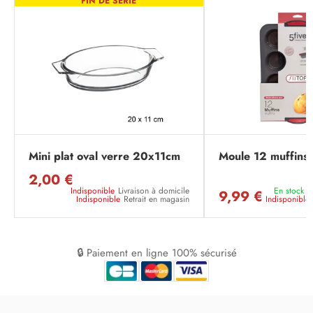
FIN DE SÉRIE
Mini plat oval verre 20x11cm
Moule 12 muffins s
2,00 €
Indisponible
Livraison à domicile
En stock
L
9,99 €
Indisponible
Retrait en magasin
Indisponible
🔒 Paiement en ligne 100% sécurisé