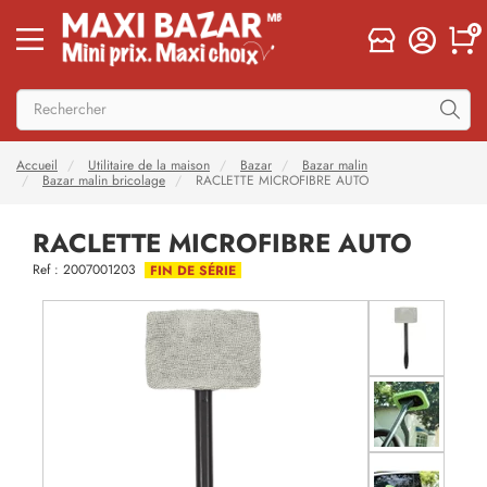
0
Accueil
Utilitaire de la maison
Bazar
Bazar malin
Bazar malin bricolage
RACLETTE MICROFIBRE AUTO
RACLETTE MICROFIBRE AUTO
Ref : 2007001203
FIN DE SÉRIE