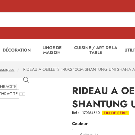
LINGE DE
CUISINE / ART DE LA
DÉCORATION
UTIL
MAISON
TABLE
assiques
RIDEAU A OEILLETS 140X240CM SHANTUNG UNI SHANA 
RIDEAU A O
SHANTUNG U
Ref :
170154360
FIN DE SÉRIE
Couleur
Anthracite