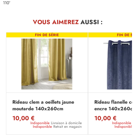
110°
VOUS AIMEREZ
AUSSI :
FIN DE SÉRIE
FIN DE SÉ
Rideau clem a oeillets jaune
Rideau flanelle co
moutarde 140x260cm
encre 140x260c
10,00 €
10,00 €
Indisponible
Livraison à domicile
Indisponible
L
Indisponible
Retrait en magasin
Indisponible