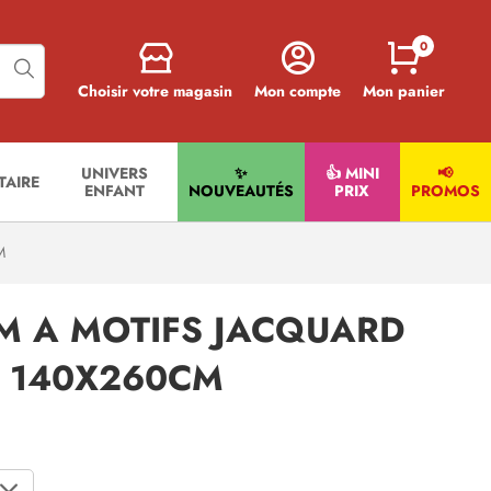
0
Choisir votre magasin
Mon compte
Mon panier
UNIVERS
✨
👍 MINI
📢
ITAIRE
ENFANT
NOUVEAUTÉS
PRIX
PROMOS
M
M A MOTIFS JACQUARD
N 140X260CM