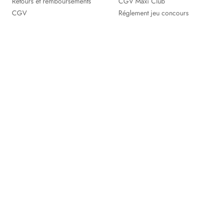
Retours et remboursements
CGV Maxi Club
CGV
Réglement jeu concours