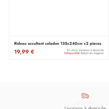
Rideau occultant celadon 135x240cm x2 pieces
19,99 €
En stock
Livraison à domicile
Indisponible
Retrait en magasin
Livraison à domicile