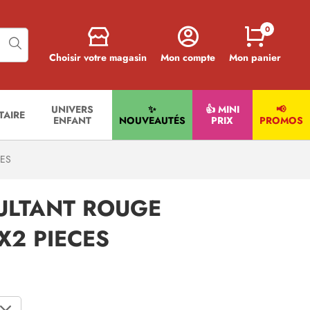
0
Choisir votre magasin
Mon compte
Mon panier
UNIVERS
✨
👍 MINI
📢
ITAIRE
ENFANT
NOUVEAUTÉS
PRIX
PROMOS
CES
ULTANT ROUGE
X2 PIECES