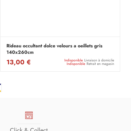
Rideau occultant dolce velours a oeillets gris
140x260cm
13,00 €
Indisponible
Livraison à domicile
Indisponible
Retrait en magasin
Click & Collect