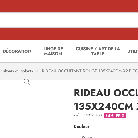
LINGE DE
CUISINE / ART DE LA
DÉCORATION
UTIL
MAISON
TABLE
ultants et isolants
RIDEAU OCCULTANT ROUGE 135X240CM X2 PIE
RIDEAU OCC
135X240CM 
Ref :
160123180
MINI PRIX
Couleur
Rouge