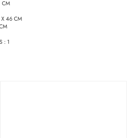
3 CM
 X 46 CM
 CM
 : 1