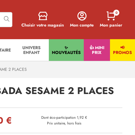
0
Choisir votre magasin
Mon compte
Mon panier
UNIVERS
✨
👍 MINI
📢
ITAIRE
ENFANT
NOUVEAUTÉS
PRIX
PROMOS
ME 2 PLACES
ADA SESAME 2 PLACES
0 €
Dont éco-participation 1,92 €
Prix unitaire, hors frais