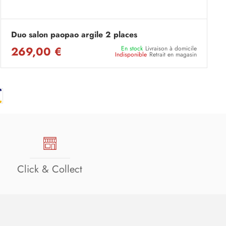
Duo salon paopao argile 2 places
269,00 €
En stock
Livraison à domicile
Indisponible
Retrait en magasin
Click & Collect