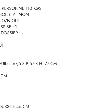
R PERSONNE 110 KGS
ON): ? : NON
 O/N OUI
SISE : 1
OSSIER : -
UI
UIL: L.67,5 X P 67 X H. 77 CM
5 CM
OUSSIN: 45 CM