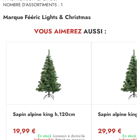
NOMBRE D'ASSORTIMENTS : 1
Marque Fééric Lights & Christmas
VOUS AIMEREZ
AUSSI :
Sapin alpine king h.120cm
Sapin alpine king
19,99 €
29,99 €
En stock
Livraison à domicile
En stock
L
Indisponible
Retrait en magasin
Indisponible