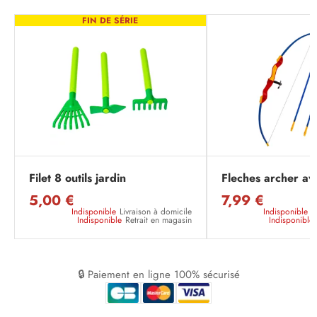
FIN DE SÉRIE
Filet 8 outils jardin
Fleches archer av
5,00 €
7,99 €
Indisponible
Livraison à domicile
Indisponible
L
Indisponible
Retrait en magasin
Indisponible
🔒 Paiement en ligne 100% sécurisé